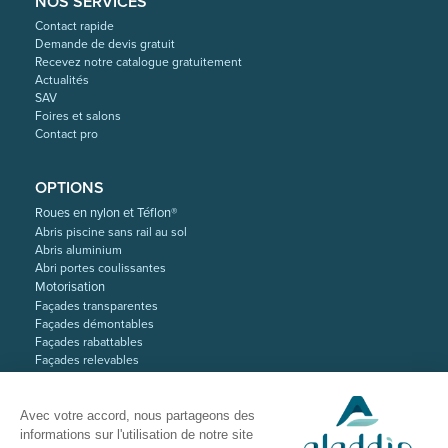
NOS SERVICES
Contact rapide
Demande de devis gratuit
Recevez notre catalogue gratuitement
Actualités
SAV
Foires et salons
Contact pro
OPTIONS
Roues en nylon et Téflon®
Abris piscine sans rail au sol
Abris aluminium
Abri portes coulissantes
Motorisation
Façades transparentes
Façades démontables
Façades rabattables
Façades relevables
Abri avec vasistas
et bien plus encore...
Avec votre accord, nous partageons des
informations sur l'utilisation de notre site
Tous les avantages et options