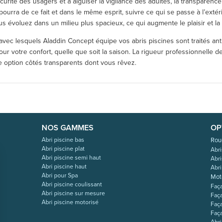
sécurité des usagers et à aiguiser la vigilance des adultes, la transparenc
pourra de ce fait et dans le même esprit, suivre ce qui se passe à l’extérie
 évoluez dans un milieu plus spacieux, ce qui augmente le plaisir et la c
 avec lesquels Aladdin Concept équipe vos abris piscines sont traités an
ur votre confort, quelle que soit la saison. La rigueur professionnelle d
e option côtés transparents dont vous rêvez.
NOS GAMMES
OP
Abri piscine bas
Rou
Abri piscine plat
Abri
Abri piscine semi haut
Abr
Abri piscine haut
Abri
Abri pour Spa
Mot
Abri piscine coulissant
Faç
Abri piscine sur mesure
Faç
Abri piscine motorisé
Faç
Faç