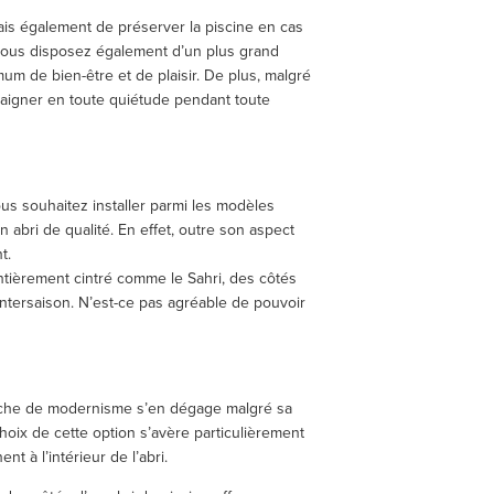
ais également de préserver la piscine en cas
e vous disposez également d’un plus grand
mum de bien-être et de plaisir. De plus, malgré
 baigner en toute quiétude pendant toute
vous souhaitez installer parmi les modèles
 abri de qualité. En effet, outre son aspect
t.
ntièrement cintré comme le Sahri, des côtés
intersaison. N’est-ce pas agréable de pouvoir
 touche de modernisme s’en dégage malgré sa
choix de cette option s’avère particulièrement
t à l’intérieur de l’abri.