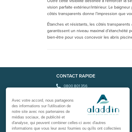
Outre cette visibilité destinée à renforcer la 
vision parfaite extérieur/intérieur. Le baigneur 
côtés transparents donne l’impression que vous
Étanches et résistants, les côtés transparents
garantissent un niveau maximal d’étanchéité po
bien-être pour vous concevoir les abris piscin
CONTACT RAPIDE
0800 801 356
info@aladdinconcept.com
Avec votre accord, nous partageons
des informations sur l'utilisation de
notre site avec nos partenaires de
NOUS SUIVRE
médias sociaux, de publicité et
d'analyse, qui peuvent combiner celles-ci avec d'autres
informations que vous leur avez fournies ou qu'ils ont collectées