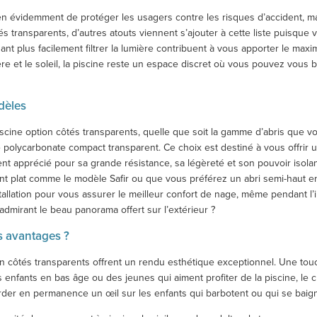
ien évidemment de protéger les usagers contre les risques d’accident, m
tés transparents, d’autres atouts viennent s’ajouter à cette liste puisqu
ant plus facilement filtrer la lumière contribuent à vous apporter le maxi
re et le soleil, la piscine reste un espace discret où vous pouvez vous
dèles
s piscine option côtés transparents, quelle que soit la gamme d’abris que 
e polycarbonate compact transparent. Ce choix est destiné à vous offrir un
ent apprécié pour sa grande résistance, sa légèreté et son pouvoir isolan
nt plat comme le modèle Safir ou que vous préférez un abri semi-haut e
tallation pour vous assurer le meilleur confort de nage, même pendant l’
 admirant le beau panorama offert sur l’extérieur ?
ls avantages ?
option côtés transparents offrent un rendu esthétique exceptionnel. Une
s enfants en bas âge ou des jeunes qui aiment profiter de la piscine, le 
arder en permanence un œil sur les enfants qui barbotent ou qui se baignen