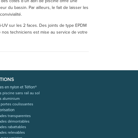
e des côtés d’un abri de piscine offre une
ur du bassin. Par ailleurs, le fait de laisser les
onvivialité.
ti-UV sur les 2 faces. Des joints de type EPDM
e nos techniciens est mise au service de votre
TIONS
es en nylon et Téflon®
s piscine sans rail au sol
is aluminium
 portes coulissantes
orisation
ades transparentes
ades démontables
ades rabattables
ades relevables